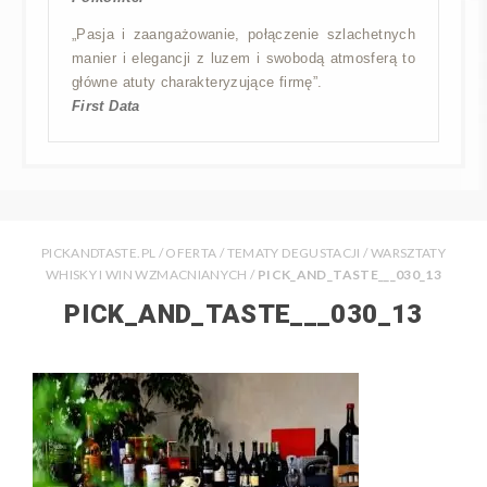
„Pasja i zaangażowanie, połączenie szlachetnych
manier i elegancji z luzem i swobodą atmosferą to
główne atuty charakteryzujące firmę”.
First Data
PICKANDTASTE.PL
/
OFERTA
/
TEMATY DEGUSTACJI
/
WARSZTATY
WHISKY I WIN WZMACNIANYCH
/
PICK_AND_TASTE___030_13
PICK_AND_TASTE___030_13