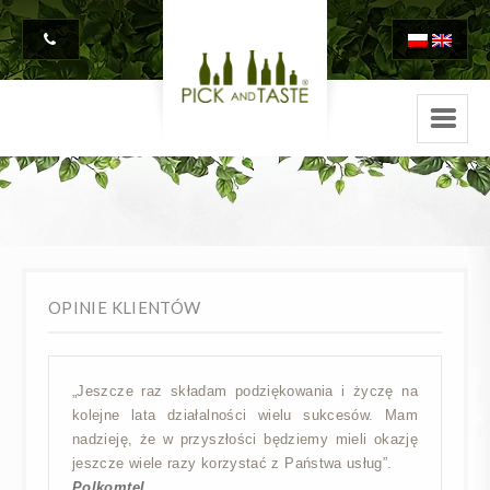
OPINIE KLIENTÓW
„Jeszcze raz składam podziękowania i życzę na
kolejne lata działalności wielu sukcesów. Mam
nadzieję, że w przyszłości będziemy mieli okazję
jeszcze wiele razy korzystać z Państwa usług”.
Polkomtel