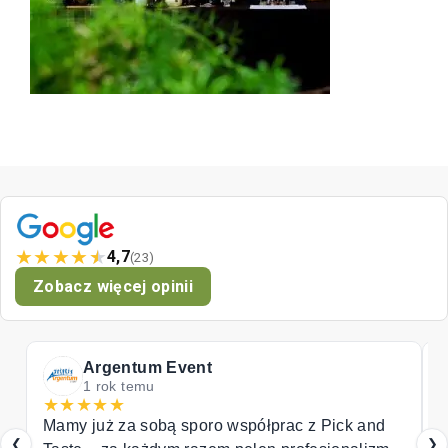
★
★
★
★
★
4,7
(23)
Zobacz więcej opinii
Tomat
2 lata temu
★
★
★
★
★
łprac z Pick and
Good and helpful service
❮
❯