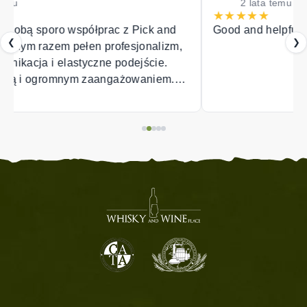
2 lata temu
★
★
★
★
★
Good and helpful service
❮
❯
,