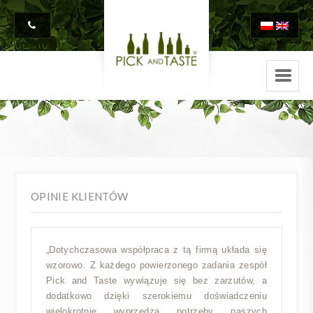
OPINIE KLIENTÓW
„Dotychczasowa współpraca z tą firmą układa się
wzorowo. Z każdego powierzonego zadania zespół
Pick and Taste wywiązuje się bez zarzutów, a
dodatkowo dzięki szerokiemu doświadczeniu
wielokrotnie wyprzedza potrzeby naszych