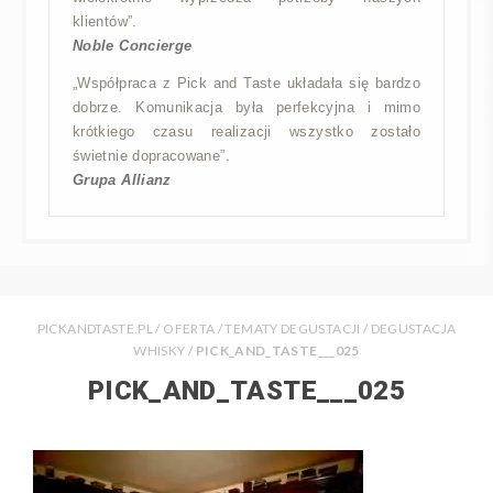
klientów”.
Noble Concierge
„Współpraca z Pick and Taste układała się bardzo
dobrze. Komunikacja była perfekcyjna i mimo
krótkiego czasu realizacji wszystko zostało
świetnie dopracowane”.
Grupa Allianz
PICKANDTASTE.PL
/
OFERTA
/
TEMATY DEGUSTACJI
/
DEGUSTACJA
WHISKY
/
PICK_AND_TASTE___025
PICK_AND_TASTE___025