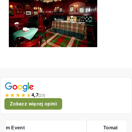
★
★
★
★
★
4,7
(23)
Zobacz więcej opinii
Tomat