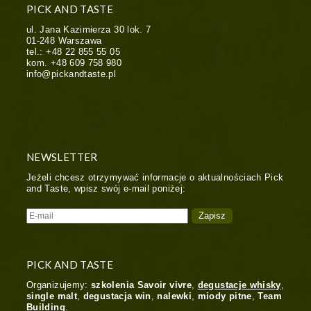
PICK AND TASTE
ul. Jana Kazimierza 30 lok. 7
01-248
Warszawa
tel.:
+48 22 855 55 05
kom.
+48 609 758 980
info@pickandtaste.pl
NEWSLETTER
Jeżeli chcesz otrzymywać informacje o aktualnościach Pick
and Taste, wpisz swój e-mail poniżej:
PICK AND TASTE
Organizujemy:
szkolenia Savoir vivre
,
degustacje whisky
,
single malt
,
degustacja win
,
nalewki
,
miody pitne
,
Team
Building
.