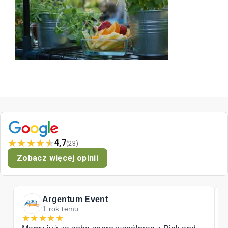
★
★
★
★
★
4,7
(23)
Zobacz więcej opinii
Tomat
2 lata temu
★
★
★
★
★