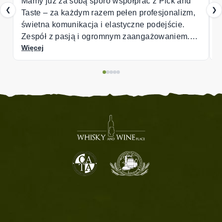
łprac z Pick and
Good and helpful service
❮
❯
n profesjonalizm,
czne podejście.
zaangażowaniem.