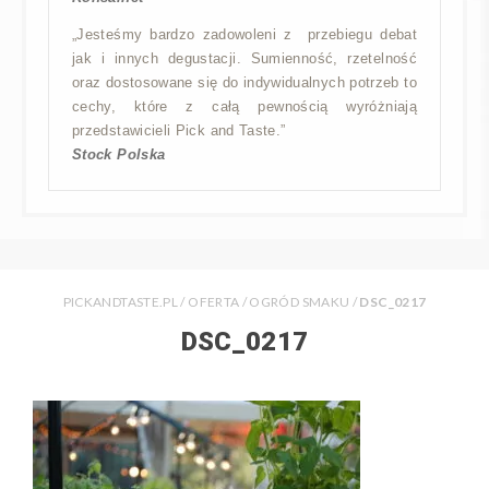
„Jesteśmy bardzo zadowoleni z przebiegu debat
jak i innych degustacji. Sumienność, rzetelność
oraz dostosowane się do indywidualnych potrzeb to
cechy, które z całą pewnością wyróżniają
przedstawicieli Pick and Taste.”
Stock Polska
PICKANDTASTE.PL
/
OFERTA
/
OGRÓD SMAKU
/
DSC_0217
DSC_0217