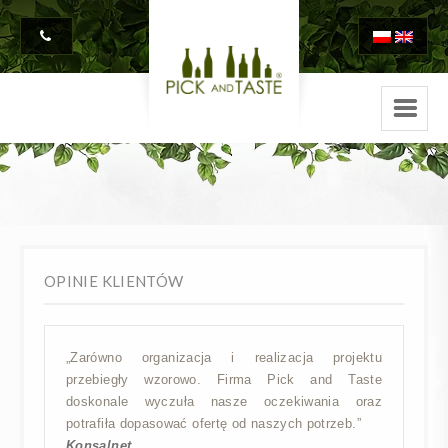
OPINIE KLIENTÓW
„Zarówno organizacja i realizacja projektu
przebiegły wzorowo. Firma Pick and Taste
doskonale wyczuła nasze oczekiwania oraz
potrafiła dopasować ofertę od naszych potrzeb.”
Konsalnet