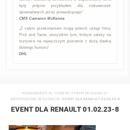
były jedynie przykładem dla ciekawostek
opowiadanych przez prowadzącego”.
CMS Cameron McKenna
„Z całym przekonaniem mogę polecić usługi firmy
Pick and Taste, wszystkim tym, którym zależy na
rozrywce na najwyższym poziomie z dużą dawką
dobrego humoru”.
DHL
PICKANDTASTE.PL
/
OFERTA
/
FORMY DEGUSTACJI
/
WEEKENDOWE DEGUSTACJE
/
EVENT DLA RENAULT 01.02.23-8
EVENT DLA RENAULT 01.02.23-8