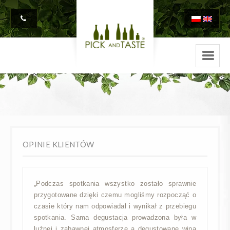
OPINIE KLIENTÓW
„Podczas spotkania wszystko zostało sprawnie
przygotowane dzięki czemu mogliśmy rozpocząć o
czasie który nam odpowiadał i wynikał z przebiegu
spotkania. Sama degustacja prowadzona była w
luźnej i zabawnej atmosferze a degustowane wina