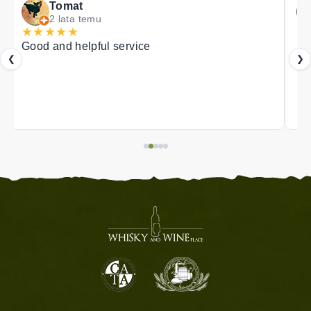
Tomat
2 lata temu
★
★
★
★
★
★
Good and helpful service
❮
❯