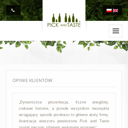
OPINIE KLIENTÓW
„Dynamiczna prezentacja, liczne anegdoty,
ciekawe historie, a przede wszystkim niezwykle
wciągający sposób przekazu to główne atuty firmy.
Aranżacja wieczoru powierzona Pick and Taste
został naszym zdaniem wykonana wzorowo”.