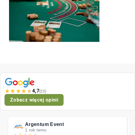
★
★
★
★
★
4,7
(23)
Zobacz więcej opinii
Tomat
2 lata temu