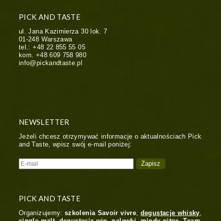
PICK AND TASTE
ul. Jana Kazimierza 30 lok. 7
01-248
Warszawa
tel.:
+48 22 855 55 05
kom.
+48 609 758 980
info@pickandtaste.pl
NEWSLETTER
Jeżeli chcesz otrzymywać informacje o aktualnościach Pick
and Taste, wpisz swój e-mail poniżej:
PICK AND TASTE
Organizujemy:
szkolenia Savoir vivre
,
degustacje whisky
,
single malt
,
degustacja win
,
nalewki
,
miody pitne
,
Team