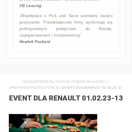
VB Leasing
„Współprace z Pick and Taste oceniamy bardzo
pozytywnie. Przedstawiciele firmy wyróżniają się
profesjonalnym podejściem do Klienta,
zaangażowaniem i kreatywnością”.
Hewlett Packard
PICKANDTASTE.PL
/
OFERTA
/
FORMY DEGUSTACJI
/
WEEKENDOWE DEGUSTACJE
/
EVENT DLA RENAULT 01.02.23-13
EVENT DLA RENAULT 01.02.23-13