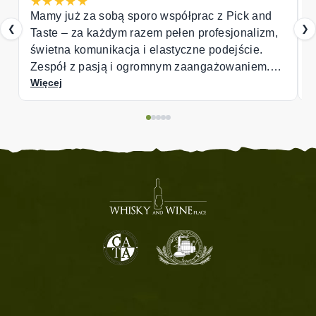
★
★
★
★
★
łprac z Pick and
Good and helpful service
❮
❯
n profesjonalizm,
czne podejście.
zaangażowaniem.