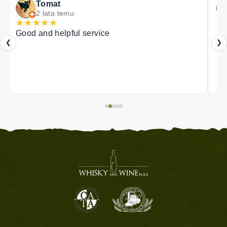
Tomat
2 lata temu
★
★
★
★
★
★
Good and helpful service
❮
❯