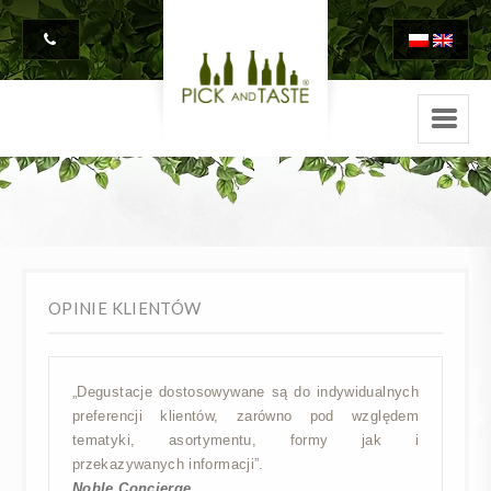
OPINIE KLIENTÓW
„Degustacje dostosowywane są do indywidualnych
preferencji klientów, zarówno pod względem
tematyki, asortymentu, formy jak i
przekazywanych informacji”.
Noble Concierge