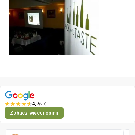
★
★
★
★
★
4,7
(23)
Zobacz więcej opinii