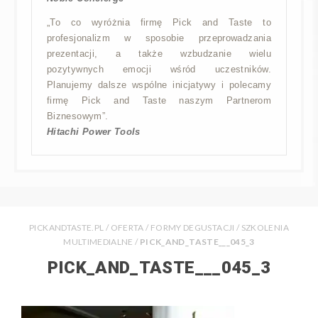
„To co wyróżnia firmę Pick and Taste to
profesjonalizm w sposobie przeprowadzania
prezentacji, a także wzbudzanie wielu
pozytywnych emocji wśród uczestników.
Planujemy dalsze wspólne inicjatywy i polecamy
firmę Pick and Taste naszym Partnerom
Biznesowym”.
Hitachi Power Tools
PICKANDTASTE.PL
/
OFERTA
/
FORMY DEGUSTACJI
/
SZKOLENIA
MULTIMEDIALNE
/
PICK_AND_TASTE___045_3
PICK_AND_TASTE___045_3