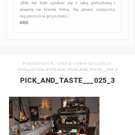
„Miło też było spotkać się z taką pomysłową i
otwartą na klienta firmą. Na pewno zobaczmy
się jeszcze w przyszłości.”.
KRD
PICKANDTASTE.PL
/
OFERTA
/
FORMY DEGUSTACJI
/
EKSKLUZYWNE SPOTKANIE
/
PICK_AND_TASTE___025_3
PICK_AND_TASTE___025_3