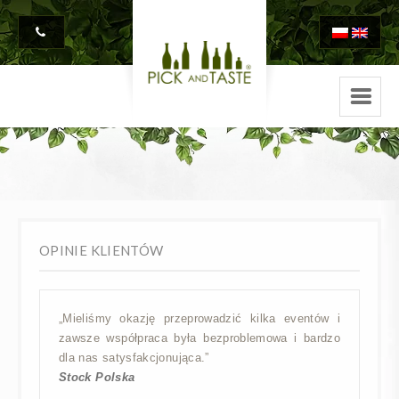
OPINIE KLIENTÓW
„Mieliśmy okazję przeprowadzić kilka eventów i
zawsze współpraca była bezproblemowa i bardzo
dla nas satysfakcjonująca.”
Stock Polska