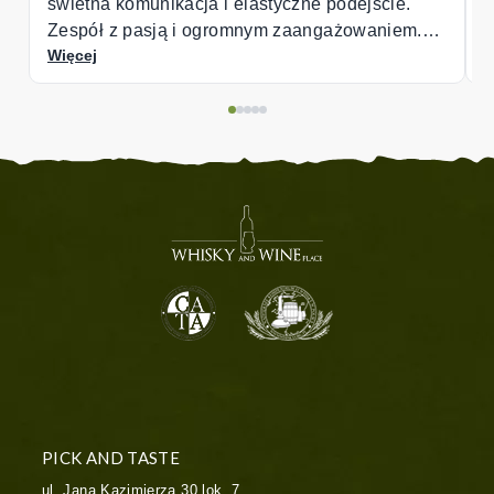
styczne podejście.
ym zaangażowaniem.
:)
PICK AND TASTE
ul. Jana Kazimierza 30 lok. 7