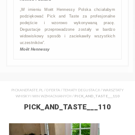
„W imieniu Moët Hennessy Polska chciałabym
podziękować Pick and Taste za profesjonalne
podejście i wzorowo wykonywaną pracę.
Degustacje przeprowadzone zostały w bardzo
widowiskowy sposób i zaciekawiły wszystkich
uczestników”.
Moët Hennessy
PICKANDTASTE.PL
/
OFERTA
/
TEMATY DEGUSTACJI
/
WARSZTATY
WHISKY I WIN WZMACNIANYCH
/
PICK_AND_TASTE___110
PICK_AND_TASTE___110