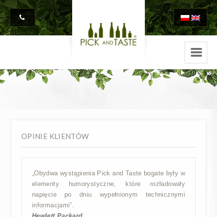
OPINIE KLIENTÓW
„Obydwa wystąpienia Pick and Taste bogate były w
elementy humorystyczne, które rozładowały
napięcie po dniu wypełnionym technicznymi
informacjami”.
Hewlett Packard