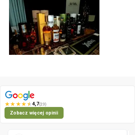
★
★
★
★
★
4,7
(23)
Zobacz więcej opinii