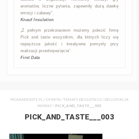
aromatów, liczne pytania, zapewniły dużą dawkę
emocji i zabawy”.
Knauf Insulation
„Z pełnym przekonaniem możemy polecić firmę
Pick and taste wszystkim, dla których liczy się
najwyższa jakość i kreatywne pomysły przy
realizacji przedsięwzięcia”.
First Data
PICKANDTASTE.PL
/
OFERTA
/
TEMATY DEGUSTACJI
/
DEGUSTACJA
WHISKY
/
PICK_AND_TASTE___003
PICK_AND_TASTE___003